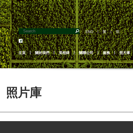
ENG
丨
繁
丨
简
主頁
丨
關於我們
丨
里程碑
丨
關聯公司
丨
服務
丨
照片庫
照片庫