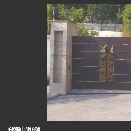
飛鵝山道9號