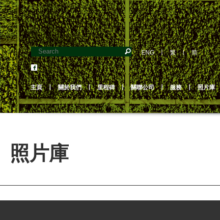
ENG
丨
繁
丨
简
主頁
丨
關於我們
丨
里程碑
丨
關聯公司
丨
服務
丨
照片庫
照片庫