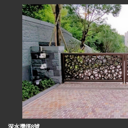
深水灣徑8號