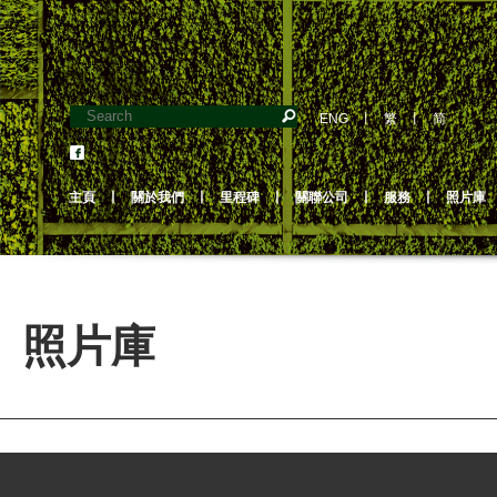
ENG
丨
繁
丨
简
主頁
丨
關於我們
丨
里程碑
丨
關聯公司
丨
服務
丨
照片庫
照片庫