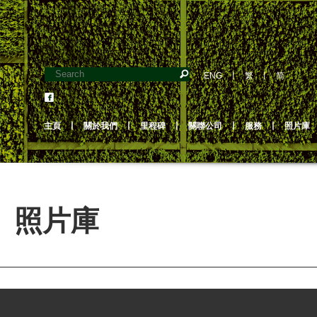
ENG
丨
繁
丨
简
主頁
丨
關於我們
丨
里程碑
丨
關聯公司
丨
服務
丨
照片庫
照片庫